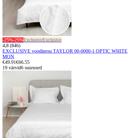
-25%
-25%
Exclusive
Exclusive
4,8 (846)
EXCLUSIVE voodipesu TAYLOR 00-0000-1 OPTIC WHITE
MON
€49.91
€66.55
19 värvid
6 suurused