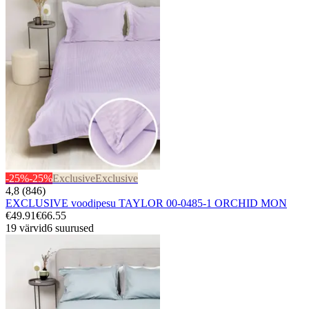
-25%
-25%
Exclusive
Exclusive
4,8 (846)
EXCLUSIVE voodipesu TAYLOR 00-0485-1 ORCHID MON
€49.91
€66.55
19 värvid
6 suurused