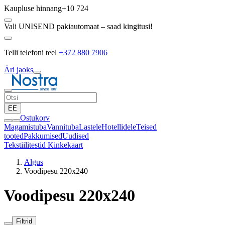
Kaupluse hinnang
+10 724
Vali UNISEND pakiautomaat – saad kingitusi!
Telli telefoni teel
+372 880 7906
Äri jaoks
EE
Ostukorv
Magamistuba
Vannituba
Lastele
Hotellidele
Teised
tooted
Pakkumised
Uudised
Tekstiilitestid
Kinkekaart
Algus
Voodipesu 220x240
Voodipesu 220x240
Filtrid