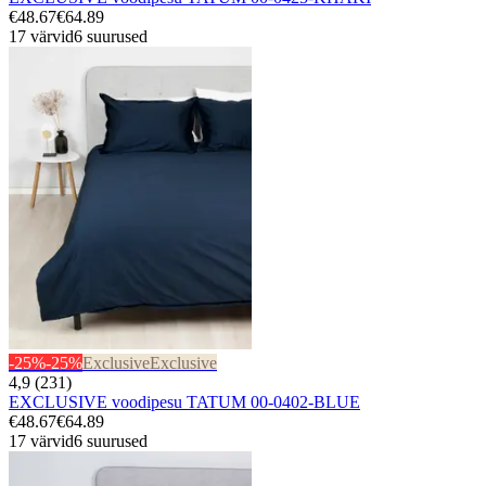
€48.67
€64.89
17 värvid
6 suurused
-25%
-25%
Exclusive
Exclusive
4,9 (231)
EXCLUSIVE voodipesu TATUM 00-0402-BLUE
€48.67
€64.89
17 värvid
6 suurused