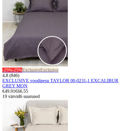
-25%
-25%
Exclusive
Exclusive
4,8 (846)
EXCLUSIVE voodipesu TAYLOR 00-0231-1 EXCALIBUR
GREY MON
€49.91
€66.55
19 värvid
6 suurused