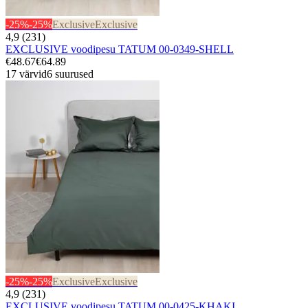
-25%
-25%
Exclusive
Exclusive
4,9 (231)
EXCLUSIVE voodipesu TATUM 00-0349-SHELL
€48.67
€64.89
17 värvid
6 suurused
-25%
-25%
Exclusive
Exclusive
4,9 (231)
EXCLUSIVE voodipesu TATUM 00-0425-KHAKI