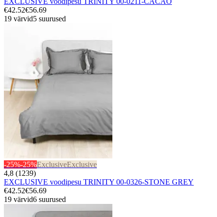
EXCLUSIVE voodipesu TRINITY 00-0211-CACAO
€42.52
€56.69
19 värvid
5 suurused
-25%
-25%
Exclusive
Exclusive
4,8 (1239)
EXCLUSIVE voodipesu TRINITY 00-0326-STONE GREY
€42.52
€56.69
19 värvid
6 suurused