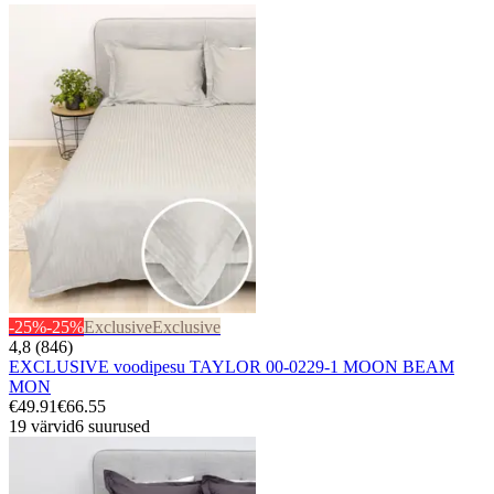
-25%
-25%
Exclusive
Exclusive
4,8 (846)
EXCLUSIVE voodipesu TAYLOR 00-0229-1 MOON BEAM
MON
€49.91
€66.55
19 värvid
6 suurused