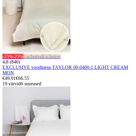
-25%
-25%
Exclusive
Exclusive
4,8 (846)
EXCLUSIVE voodipesu TAYLOR 00-0400-1 LIGHT CREAM
MON
€49.91
€66.55
19 värvid
6 suurused