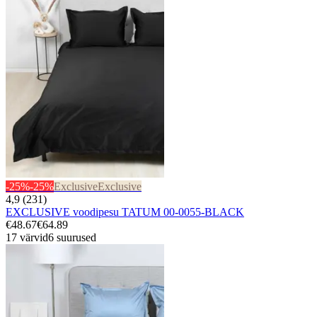
-25%
-25%
Exclusive
Exclusive
4,9 (231)
EXCLUSIVE voodipesu TATUM 00-0055-BLACK
€48.67
€64.89
17 värvid
6 suurused