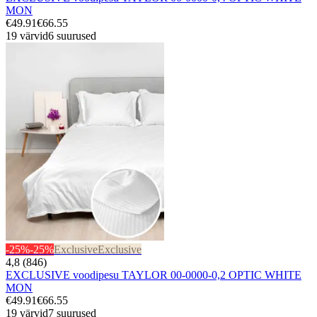
MON
€49.91
€66.55
19 värvid
6 suurused
-25%
-25%
Exclusive
Exclusive
4,8 (846)
EXCLUSIVE voodipesu TAYLOR 00-0000-0,2 OPTIC WHITE
MON
€49.91
€66.55
19 värvid
7 suurused