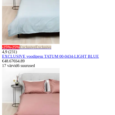
-25%
-25%
Exclusive
Exclusive
4,9 (231)
EXCLUSIVE voodipesu TATUM 00-0434-LIGHT BLUE
€48.67
€64.89
17 värvid
6 suurused