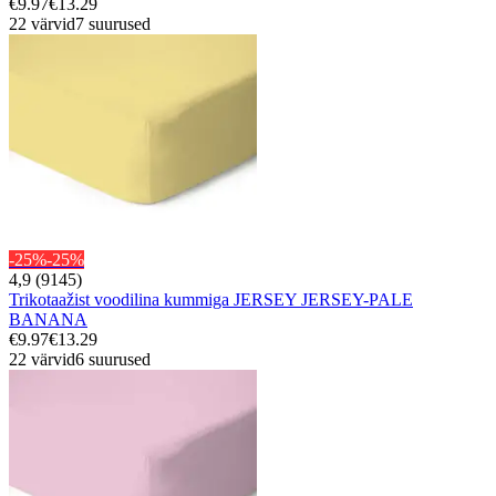
€9.97
€13.29
22 värvid
7 suurused
-25%
-25%
4,9 (9145)
Trikotaažist voodilina kummiga JERSEY JERSEY-PALE
BANANA
€9.97
€13.29
22 värvid
6 suurused