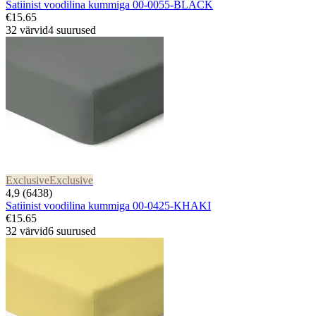
Satiinist voodilina kummiga 00-0055-BLACK
€15.65
32 värvid
4 suurused
Exclusive
Exclusive
4,9 (6438)
Satiinist voodilina kummiga 00-0425-KHAKI
€15.65
32 värvid
6 suurused