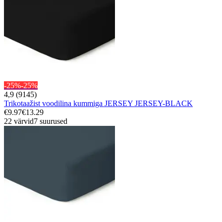
-25%
-25%
4,9 (9145)
Trikotaažist voodilina kummiga JERSEY JERSEY-BLACK
€9.97
€13.29
22 värvid
7 suurused