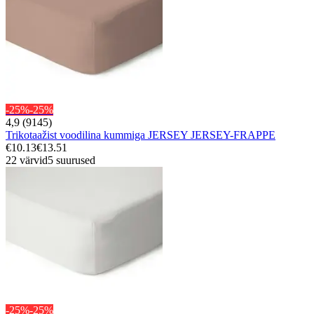
-25%
-25%
4,9 (9145)
Trikotaažist voodilina kummiga JERSEY JERSEY-FRAPPE
€10.13
€13.51
22 värvid
5 suurused
-25%
-25%