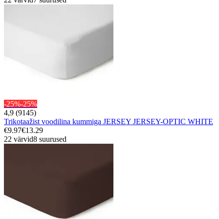
-25%
-25%
4,9 (9145)
Trikotaažist voodilina kummiga JERSEY JERSEY-OPTIC WHITE
€9.97
€13.29
22 värvid
8 suurused