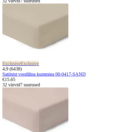
32 värvid
7 suurused
Exclusive
Exclusive
4,9 (6438)
Satiinist voodilina kummiga 00-0417-SAND
€15.65
32 värvid
7 suurused