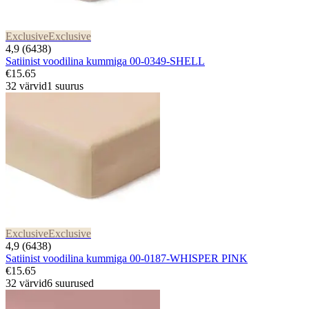
Exclusive
Exclusive
4,9 (6438)
Satiinist voodilina kummiga 00-0349-SHELL
€15.65
32 värvid
1 suurus
Exclusive
Exclusive
4,9 (6438)
Satiinist voodilina kummiga 00-0187-WHISPER PINK
€15.65
32 värvid
6 suurused