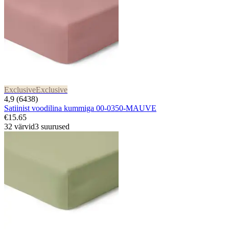
Exclusive
Exclusive
4,9 (6438)
Satiinist voodilina kummiga 00-0350-MAUVE
€15.65
32 värvid
3 suurused