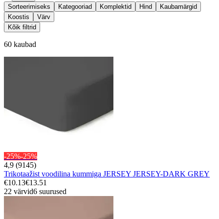
Sorteerimiseks
Kategooriad
Komplektid
Hind
Kaubamärgid
Koostis
Värv
Kõik filtrid
60 kaubad
-25%
-25%
4,9 (9145)
Trikotaažist voodilina kummiga JERSEY JERSEY-DARK GREY
€10.13
€13.51
22 värvid
6 suurused