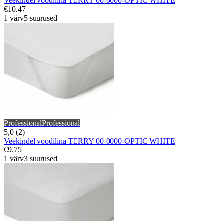
Veekindel voodilina TERRY 00-0000-OPTIC WHITE
€10.47
1 värv
5 suurused
Professional
Professional
5,0 (2)
Veekindel voodilina TERRY 00-0000-OPTIC WHITE
€9.75
1 värv
3 suurused