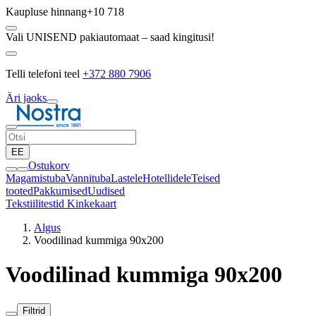
Kaupluse hinnang
+10 718
Vali UNISEND pakiautomaat – saad kingitusi!
Telli telefoni teel
+372 880 7906
Äri jaoks
EE
Ostukorv
Magamistuba
Vannituba
Lastele
Hotellidele
Teised
tooted
Pakkumised
Uudised
Tekstiilitestid
Kinkekaart
Algus
Voodilinad kummiga 90x200
Voodilinad kummiga 90x200
Filtrid