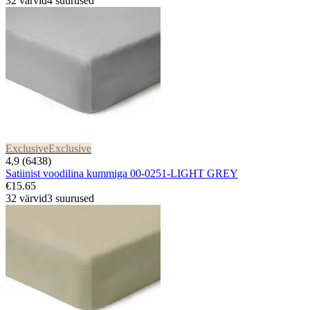
32 värvid
4 suurused
Exclusive
Exclusive
4,9 (6438)
Satiinist voodilina kummiga 00-0251-LIGHT GREY
€15.65
32 värvid
3 suurused