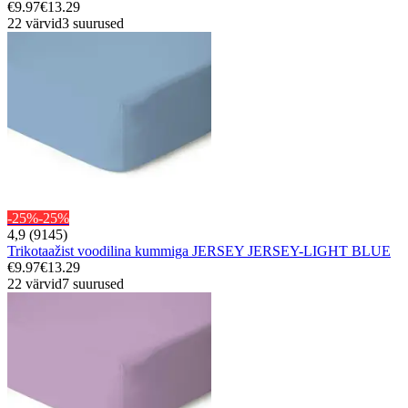
€9.97
€13.29
22 värvid
3 suurused
-25%
-25%
4,9 (9145)
Trikotaažist voodilina kummiga JERSEY JERSEY-LIGHT BLUE
€9.97
€13.29
22 värvid
7 suurused