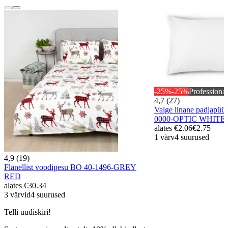
-25%
-25%
Professional
4,7 (27)
Valge linane padjapü
0000-OPTIC WHITE
alates
€2.06
€2.75
1 värv
4 suurused
4,9 (19)
Flanellist voodipesu BO 40-1496-GREY
RED
alates
€30.34
3 värvid
4 suurused
Telli uudiskiri!