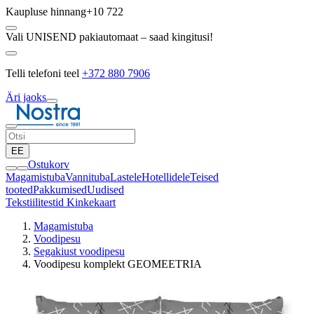
Kaupluse hinnang
+10 722
Vali UNISEND pakiautomaat – saad kingitusi!
Telli telefoni teel
+372 880 7906
Äri jaoks
EE
Ostukorv
Magamistuba
Vannituba
Lastele
Hotellidele
Teised
tooted
Pakkumised
Uudised
Tekstiilitestid
Kinkekaart
Magamistuba
Voodipesu
Segakiust voodipesu
Voodipesu komplekt GEOMEETRIA