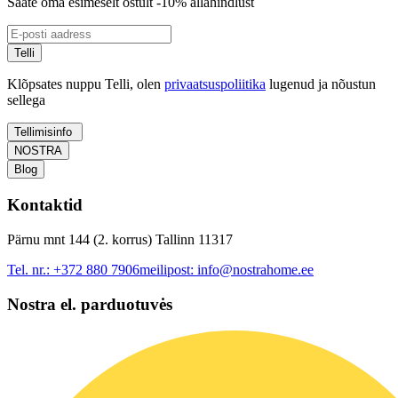
Saate oma esimeselt ostult -10% allahindlust
Telli
Klõpsates nuppu Telli, olen
privaatsuspoliitika
lugenud ja nõustun
sellega
Tellimisinfo
NOSTRA
Blog
Kontaktid
Pärnu mnt 144 (2. korrus) Tallinn 11317
Tel. nr.:
+372 880 7906
meilipost:
info@nostrahome.ee
Nostra el. parduotuvės