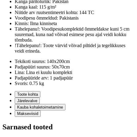
Kanga päritoluriik:
Pakistan
Kanga kaal:
115 g/m²
Niitide arv ruutsentimeetri kohta:
144 TC
Voodipesu õmmeldud:
Pakistanis
Kinnis:
Ilma kinniseta
Tähelepanu!:
Voodipesukomplektid õmmeldakse kuni 5 cm
suuremad, kuna nad võivad esimese pesu ajal veidi kokku
tõmbuda.
!Tähelepanu!:
Toote värvid võivad piltidel ja tegelikkuses
veidi erineda.
Tekikoti suurus:
140x200cm
Padjapüüri suurus:
50x70cm
Lina:
Lina ei kuulu komplekti
Padjapüüride arv:
1 padjapüür
Svoris:
0.75 kg
Toote kohta
Järelevalve
Kauba kohaletoimetamine
Makseviisid
Sarnased tooted