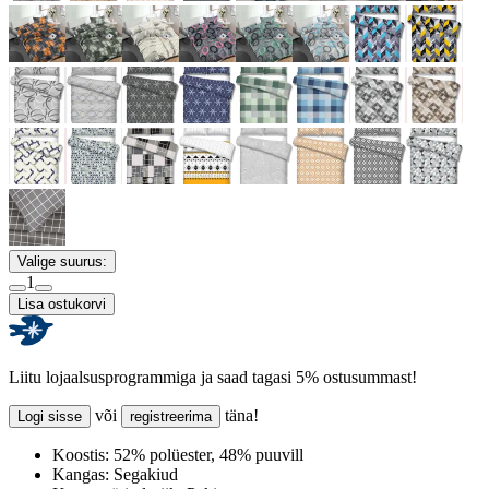
Valige suurus:
1
Lisa ostukorvi
Liitu lojaalsusprogrammiga ja saad tagasi 5% ostusummast!
või
täna!
Logi sisse
registreerima
Koostis:
52% polüester, 48% puuvill
Kangas:
Segakiud