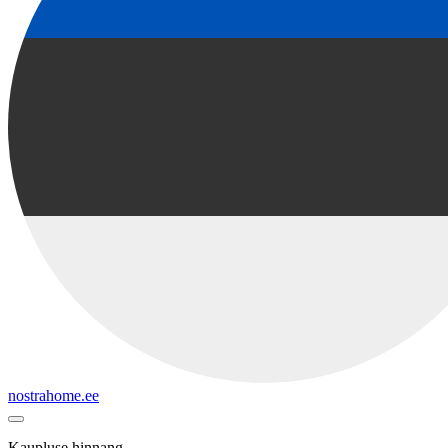
nostrahome.ee
Kaupluse hinnang