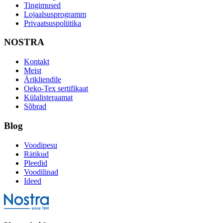
Tingimused
Lojaalsusprogramm
Privaatsuspoliitika
NOSTRA
Kontakt
Meist
Ärikliendile
Oeko-Tex sertifikaat
Külalisteraamat
Sõbrad
Blog
Voodipesu
Rätikud
Pleedid
Voodilinad
Ideed