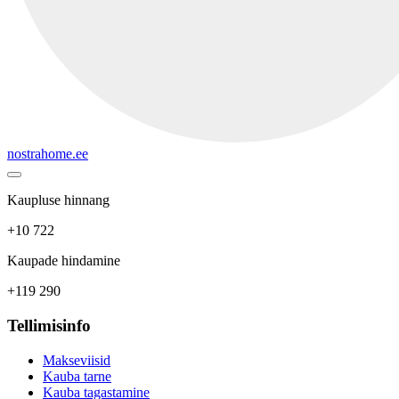
nostrahome.ee
Kaupluse hinnang
+10 722
Kaupade hindamine
+119 290
Tellimisinfo
Makseviisid
Kauba tarne
Kauba tagastamine